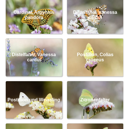
Cardinal, Argynnis
Distelfalter, Vanessa
pandora
cardui
Distelfalter, Vanessa
Postillion, Colias
cardui
croceus
Postillion und Weissling
Zitronenfalter