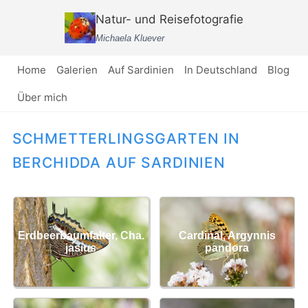
Zum
Natur- und Reisefotografie
Inhalt
Michaela Kluever
springen
Home
Galerien
Auf Sardinien
In Deutschland
Blog
Über mich
SCHMETTERLINGSGARTEN IN
BERCHIDDA AUF SARDINIEN
Erdbeerbaumfalter, Cha.
Cardinal, Argynnis
jasius
pandora